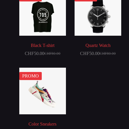
Black T-shirt
Quartz Watch
CHF
50.00
CHF
50.00
CHF
80.00
CHF
80.00
PROMO
Color Sneakers