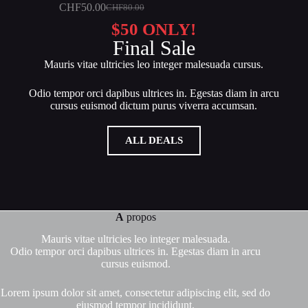
CHF
50.00
CHF
80.00
$50 ONLY!
Final Sale
Mauris vitae ultricies leo integer malesuada cursus.
Odio tempor orci dapibus ultrices in. Egestas diam in arcu
cursus euismod dictum purus viverra accumsan.
ALL DEALS
A
propos
Mauris vitae ultricies leo integer malesuada.
Odio tempor orci dapibus ultrices in. Egestas diam in arcu
cursus euismod.
Lorem ipsum dolor sit amet, consectetur adipiscing elit, sed do
eiusmod tempor incididunt.