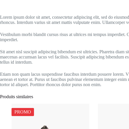
Lorem ipsum dolor sit amet, consectetur adipiscing elit, sed do eiusmo
rhoncus. Interdum varius sit amet mattis vulputate enim. Ullamcorper ve
Vestibulum morbi blandit cursus risus at ultrices mi tempus imperdiet.
imperdiet.
Sit amet nisl suscipit adipiscing bibendum est ultricies. Pharetra diam
maecenas accumsan lacus vel facilisis. Suscipit adipiscing bibendum est u
tellus id interdum.
Etiam non quam lacus suspendisse faucibus interdum posuere lorem. Viver
aenean et tortor at. Purus ut faucibus pulvinar elementum integer enim
tortor id aliquet. Porttitor rhoncus dolor purus non enim.
Produits similaires
PROMO