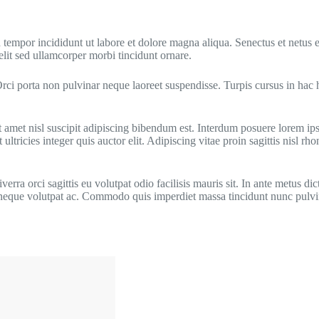
d tempor incididunt ut labore et dolore magna aliqua. Senectus et netus
lit sed ullamcorper morbi tincidunt ornare.
 Orci porta non pulvinar neque laoreet suspendisse. Turpis cursus in ha
 sit amet nisl suscipit adipiscing bibendum est. Interdum posuere lorem 
ltricies integer quis auctor elit. Adipiscing vitae proin sagittis nisl r
ra orci sagittis eu volutpat odio facilisis mauris sit. In ante metus d
 neque volutpat ac. Commodo quis imperdiet massa tincidunt nunc pulvina