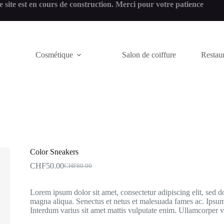
e site est en cours de construction. Merci pour votre patience
Cosmétique
Salon de coiffure
Restaur
Color Sneakers
CHF
50.00
CHF
80.00
Lorem ipsum dolor sit amet, consectetur adipiscing elit, sed d
magna aliqua. Senectus et netus et malesuada fames ac. Ipsum
Interdum varius sit amet mattis vulputate enim. Ullamcorper v