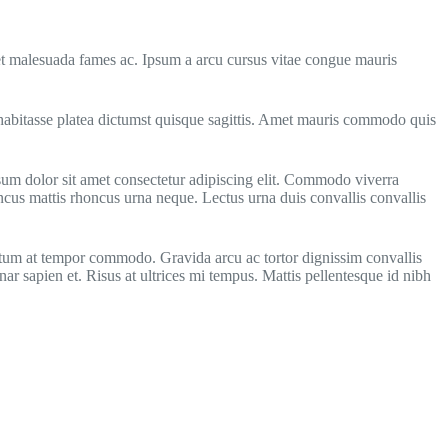
 et malesuada fames ac. Ipsum a arcu cursus vitae congue mauris
c habitasse platea dictumst quisque sagittis. Amet mauris commodo quis
ipsum dolor sit amet consectetur adipiscing elit. Commodo viverra
honcus mattis rhoncus urna neque. Lectus urna duis convallis convallis
ictum at tempor commodo. Gravida arcu ac tortor dignissim convallis
r sapien et. Risus at ultrices mi tempus. Mattis pellentesque id nibh